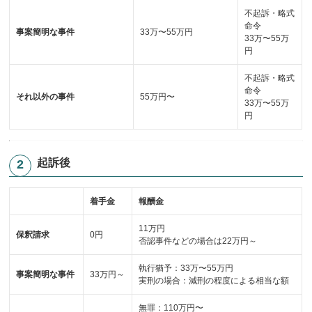
不起訴・略式
命令
事案簡明な事件
33万〜55万円
33万〜55万
円
不起訴・略式
命令
それ以外の事件
55万円〜
33万〜55万
円
起訴後
着手金
報酬金
11万円
保釈請求
0円
否認事件などの場合は22万円～
執行猶予：33万〜55万円
事案簡明な事件
33万円～
実刑の場合：減刑の程度による相当な額
無罪：110万円〜