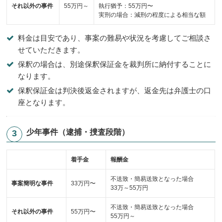
それ以外の事件
55万円～
執行猶予：55万円〜
実刑の場合：減刑の程度による相当な額
料金は目安であり、事案の難易や状況を考慮してご相談さ
せていただきます。
保釈の場合は、別途保釈保証金を裁判所に納付することに
なります。
保釈保証金は判決後返金されますが、返金先は弁護士の口
座となります。
少年事件（逮捕・捜査段階）
着手金
報酬金
不送致・簡易送致となった場合
事案簡明な事件
33万円〜
33万～55万円
不送致・簡易送致となった場合
それ以外の事件
55万円〜
55万円～