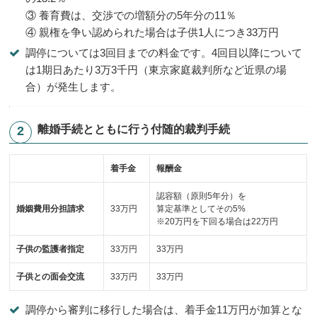
③ 養育費は、交渉での増額分の5年分の11％
④ 親権を争い認められた場合は子供1人につき33万円
調停については3回目までの料金です。4回目以降について
は1期日あたり3万3千円（東京家庭裁判所など近県の場
合）が発生します。
離婚手続とともに行う付随的裁判手続
着手金
報酬金
認容額（原則5年分）を
婚姻費用分担請求
33万円
算定基準としてその5%
※20万円を下回る場合は22万円
子供の監護者指定
33万円
33万円
子供との面会交流
33万円
33万円
調停から審判に移行した場合は、着手金11万円が加算とな