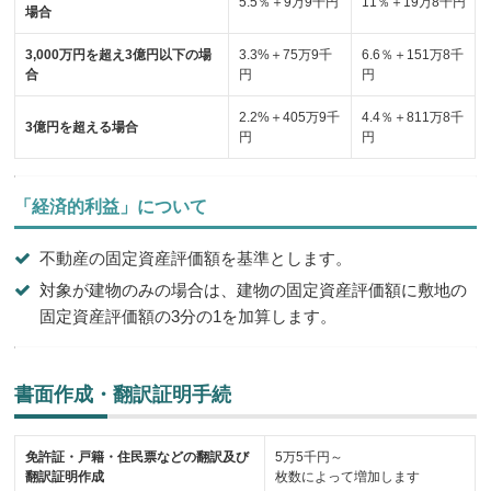
5.5％＋9万9千円
11％＋19万8千円
場合
3,000万円を超え3億円以下の場
3.3%＋75万9千
6.6％＋151万8千
合
円
円
2.2%＋405万9千
4.4％＋811万8千
3億円を超える場合
円
円
「経済的利益」について
不動産の固定資産評価額を基準とします。
対象が建物のみの場合は、建物の固定資産評価額に敷地の
固定資産評価額の3分の1を加算します。
書面作成・翻訳証明手続
免許証・戸籍・住民票などの翻訳及び
5万5千円～
翻訳証明作成
枚数によって増加します