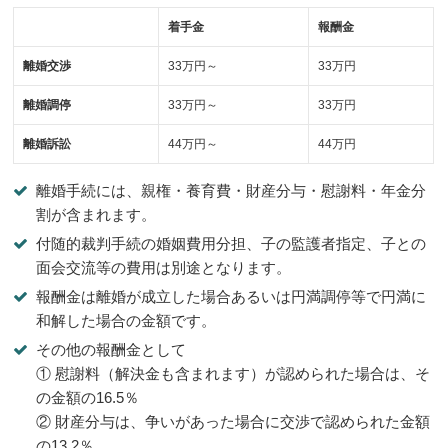
着手金
報酬金
離婚交渉
33万円～
33万円
離婚調停
33万円～
33万円
離婚訴訟
44万円～
44万円
離婚手続には、親権・養育費・財産分与・慰謝料・年金分
割が含まれます。
付随的裁判手続の婚姻費用分担、子の監護者指定、子との
面会交流等の費用は別途となります。
報酬金は離婚が成立した場合あるいは円満調停等で円満に
和解した場合の金額です。
その他の報酬金として
① 慰謝料（解決金も含まれます）が認められた場合は、そ
の金額の16.5％
② 財産分与は、争いがあった場合に交渉で認められた金額
の13.2％