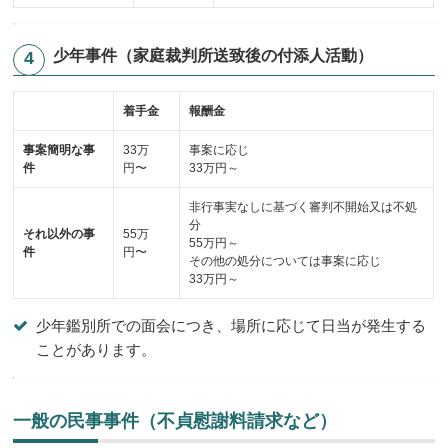
少年事件（家庭裁判所送致後の付添人活動）
着手金
報酬金
事案簡明な事
33万
事案に応じ
件
円〜
33万円～
非行事実なしに基づく審判不開始又は不処
分
それ以外の事
55万
55万円～
件
円〜
その他の処分については事案に応じ
33万円～
少年鑑別所での面会につき、場所に応じて日当が発生する
ことがあります。
一般の民事事件（不貞慰謝料請求など）