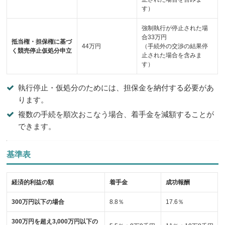
す）
強制執行が停止された場
合33万円
抵当権・担保権に基づ
44万円
（手続外の交渉の結果停
く競売停止仮処分申立
止された場合を含みま
す）
執行停止・仮処分のためには、担保金を納付する必要があ
ります。
複数の手続を順次おこなう場合、着手金を減額することが
できます。
基準表
経済的利益の額
着手金
成功報酬
300万円以下の場合
8.8％
17.6％
300万円を超え3,000万円以下の