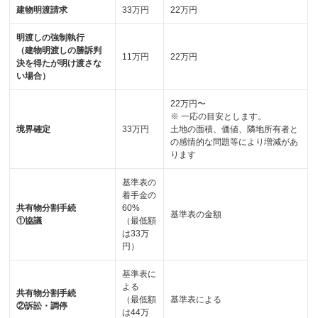
建物明渡請求
33万円
22万円
明渡しの強制執行
（建物明渡しの勝訴判
11万円
22万円
決を得たが明け渡さな
い場合）
22万円〜
※ 一応の目安とします。
境界確定
33万円
土地の面積、価値、隣地所有者と
の感情的な問題等により増減があ
ります
基準表の
着手金の
共有物分割手続
60%
基準表の金額
①協議
（最低額
は33万
円）
基準表に
よる
共有物分割手続
（最低額
基準表による
②訴訟・調停
は44万