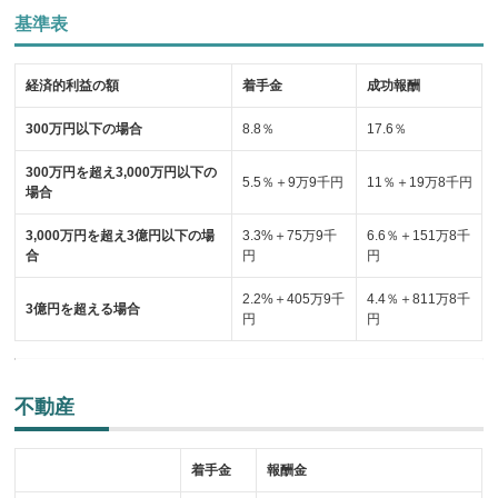
基準表
経済的利益の額
着手金
成功報酬
300万円以下の場合
8.8％
17.6％
300万円を超え3,000万円以下の
5.5％＋9万9千円
11％＋19万8千円
場合
3,000万円を超え3億円以下の場
3.3%＋75万9千
6.6％＋151万8千
合
円
円
2.2%＋405万9千
4.4％＋811万8千
3億円を超える場合
円
円
不動産
着手金
報酬金