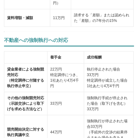
円）
請求する「差額」または認められ
賃料増額・減額
11万円
た「差額」の7年分の15%
不動産への強制執行への対応
着手金
成功報酬
貸金業者による強制競
22万円
執行停止された場合
売対応
特定調停につき、
33万円
（特定調停に付随する
1社あたり4万4千
特定調停が成立した場合
執行停止申立）
円
1社あたり4万4千円
その他の強制競売対応
強制執行手続が停止され
（示談交渉により取下
33万円
た場合（取下げを含む）
げを求める方法など）
33万円
強制執行が停止された場
合33万円
競売開始決定に対する
44万円
（手続外の交渉の結果停
執行異議申立
止された場合を含みま