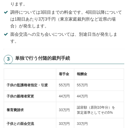
ります。
調停については3回目までの料金です。4回目以降について
は1期日あたり3万3千円（東京家庭裁判所など近県の場
合）が発生します。
面会交流への立ち会いについては、別途日当が発生しま
す。
単独で行う付随的裁判手続
着手金
報酬金
子供の監護権者指定・引渡
55万円
55万円
子供の親権者変更
44万円
44万円
認容額（原則10年分）を
養育費請求
33万円
算定基準としてその5%
子供との面会交流
33万円
33万円