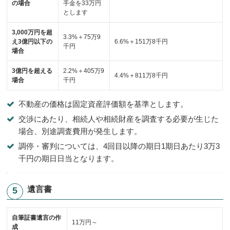
の場合
手金を33万円
とします
3,000万円を超
3.3%＋75万9
え3億円以下の
6.6%＋151万8千円
千円
場合
3億円を超える
2.2%＋405万9
4.4%＋811万8千円
場合
千円
不動産の価格は固定資産評価額を基準とします。
交渉にあたり、相続人や相続財産を調査する必要が生じた
場合、別途調査費用が発生します。
調停・審判については、4回目以降の期日1期日あたり3万3
千円の期日日当となります。
遺言書
自筆証書遺言の作
11万円～
成