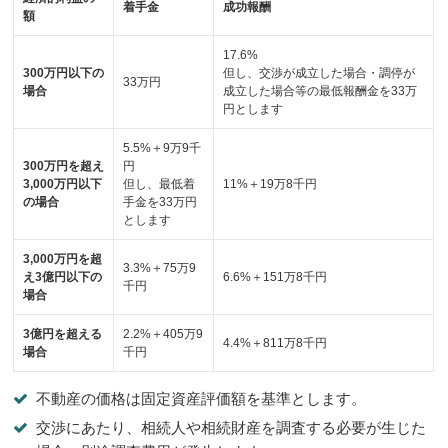
着手金
成功報酬
額
17.6%
300万円以下の
但し、交渉が成立した場合・調停が
33万円
場合
成立した場合等の最低報酬金を33万
円とします
5.5%＋9万9千
300万円を超え
円
3,000万円以下
但し、最低着
11%＋19万8千円
の場合
手金を33万円
とします
3,000万円を超
3.3%＋75万9
え3億円以下の
6.6%＋151万8千円
千円
場合
3億円を超える
2.2%＋405万9
4.4%＋811万8千円
場合
千円
不動産の価格は固定資産評価額を基準とします。
交渉にあたり、相続人や相続財産を調査する必要が生じた