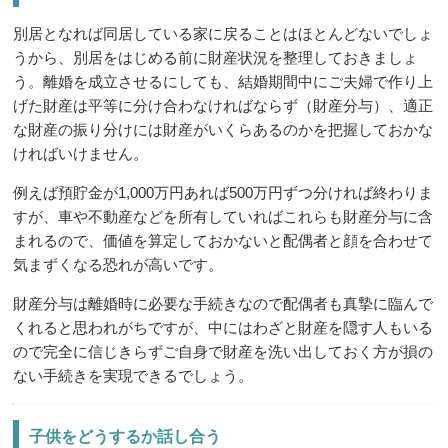
別居となれば同居している家に戻ることはほとんどないでしょ
うから、別居をはじめる前に財産状況を整理しておきましょ
う。離婚を成立させるにしても、結婚期間中にご夫婦で作り上
げた財産は平等に分け合わなければならず（財産分与）、適正
な財産の振り分けには財産がいくらあるのかを把握しておかな
ければいけません。
例えば預貯金が1,000万円あれば500万円ずつ分ければ終わりま
すが、車や不動産などを所有していればこれらも財産分与に含
まれるので、価値を算定しておかないと配偶者と顔を合わせて
気まずくなる恐れが高いです。
財産分与は離婚時に必要な手続きなので配偶者も真摯に臨んで
くれると思われがちですが、中にはわざと財産を隠す人もいる
ので完全に信じきらずご自身で財産を洗い出しておく方が損の
ない手続きを実現できるでしょう。
子供をどうするか話し合う