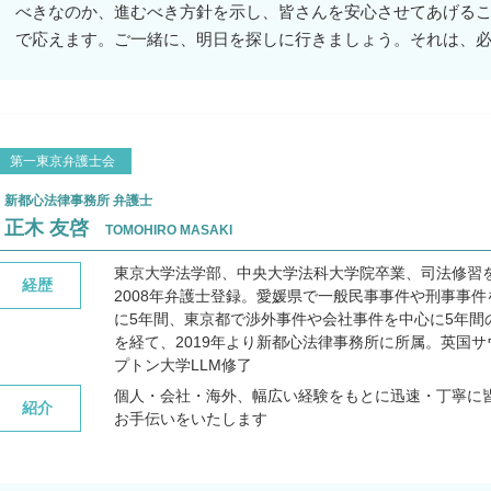
べきなのか、進むべき方針を示し、皆さんを安心させてあげる
で応えます。ご一緒に、明日を探しに行きましょう。それは、
第一東京弁護士会
新都心法律事務所 弁護士
正木 友啓
TOMOHIRO MASAKI
東京大学法学部、中央大学法科大学院卒業、司法修習
経歴
2008年弁護士登録。愛媛県で一般民事事件や刑事事件
に5年間、東京都で渉外事件や会社事件を中心に5年間
を経て、2019年より新都心法律事務所に所属。
英国サ
プトン大学LLM修了
個人・会社・海外、幅広い経験をもとに迅速・丁寧に
紹介
お手伝いをいたします