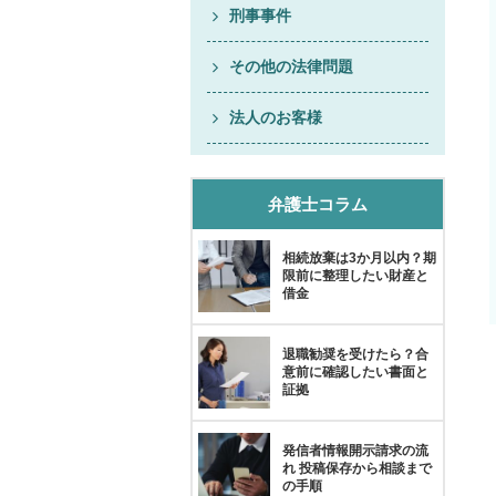
刑事事件
その他の法律問題
法人のお客様
弁護士コラム
相続放棄は3か月以内？期
限前に整理したい財産と
借金
退職勧奨を受けたら？合
意前に確認したい書面と
証拠
発信者情報開示請求の流
れ 投稿保存から相談まで
の手順