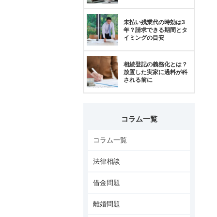
未払い残業代の時効は3
年？請求できる期間とタ
イミングの目安
相続登記の義務化とは？
放置した実家に過料が科
される前に
コラム一覧
コラム一覧
法律相談
借金問題
離婚問題