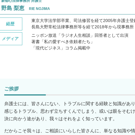
新都心法律事務所 弁護士
野島 梨恵
RIE NOJIMA
東京大学法学部卒業、司法修習を経て2005年弁護士登
経歴
長島大野常松法律事務所等を経て2018年から現事務所
ニッポン放送「ラジオ人生相談」回答者として出演
メディア
著書「私の愛すべき依頼者たち」
「現代ビジネス」コラム掲載中
ご挨拶
弁護士には、皆さんにない、トラブルに関する経験と知識があ
感じるトラブル、思わず立ちすくんでしまう、或いは眼をそむ
決に向かう途があり、我々はそれをよく知っています。
だからこそ我々は、ご相談にいらした皆さんに、単なる知識や