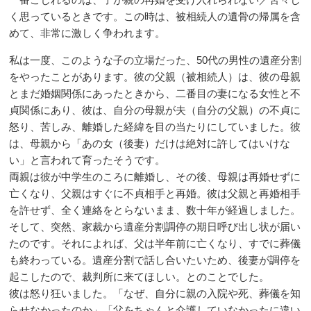
く思っているときです。この時は、被相続人の遺骨の帰属を含
めて、非常に激しく争われます。
私は一度、このような子の立場だった、50代の男性の遺産分割
をやったことがあります。彼の父親（被相続人）は、彼の母親
とまだ婚姻関係にあったときから、二番目の妻になる女性と不
貞関係にあり、彼は、自分の母親が夫（自分の父親）の不貞に
怒り、苦しみ、離婚した経緯を目の当たりにしていました。彼
は、母親から「あの女（後妻）だけは絶対に許してはいけな
い」と言われて育ったそうです。
両親は彼が中学生のころに離婚し、その後、母親は再婚せずに
亡くなり、父親はすぐに不貞相手と再婚。彼は父親と再婚相手
を許せず、全く連絡をとらないまま、数十年が経過しました。
そして、突然、家裁から遺産分割調停の期日呼び出し状が届い
たのです。それによれば、父は半年前に亡くなり、すでに葬儀
も終わっている。遺産分割で話し合いたいため、後妻が調停を
起こしたので、裁判所に来てほしい。とのことでした。
彼は怒り狂いました。「なぜ、自分に親の入院や死、葬儀を知
らせなかったのか」「父をちゃんと介護していなかったに違い