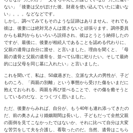
ない」「後妻は父がぼけた後、財産を使い込んでいたに違いな
い」。。。などなどです。
しかし、調べてみてもそのような証跡はありません。それでも
彼は、後妻には絶対兄さんは渡さないと頑張ります。調停委員
からも裁判からもいろいろ説得され、彼はとうとう納得したの
ですが、最後に、後妻が相続人であることを認める代わりに、
父親の遺骨は自分に渡せ、と言いました。理由を聞くと、「母
親の遺骨と父親の遺骨を、並べて仏壇に祀りたい。そして最終
的には父母を同じ墓に入れたい」と言いました。
これを聞いて、私は、50歳過ぎた、立派な大人の男性が、子ど
ものころ、「両親の別離」という事態から受けた傷をいまだに
抱えておられる、両親を再び並べることで、その傷を癒そうと
しているのだな、とつくづく思いました。
ただ、後妻からみれば、自分が、もう40年も連れ添ってきたの
だ、前の奥さんより婚姻期間は長いし、子どもだって全然父親
の面倒を見てこなかったではないか、それに比べて自分は大変
な苦労をして夫を介護し、看取ったのだ。当然、遺骨はこちら