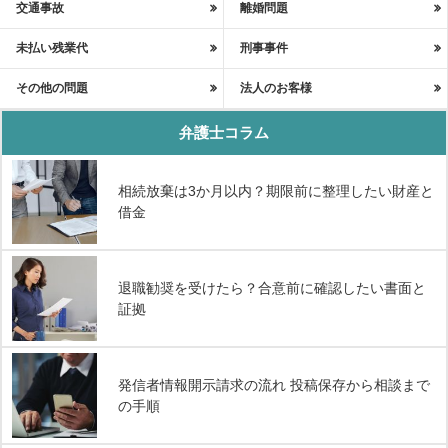
交通事故
離婚問題
未払い残業代
刑事事件
その他の問題
法人のお客様
弁護士コラム
相続放棄は3か月以内？期限前に整理したい財産と
借金
退職勧奨を受けたら？合意前に確認したい書面と
証拠
発信者情報開示請求の流れ 投稿保存から相談まで
の手順