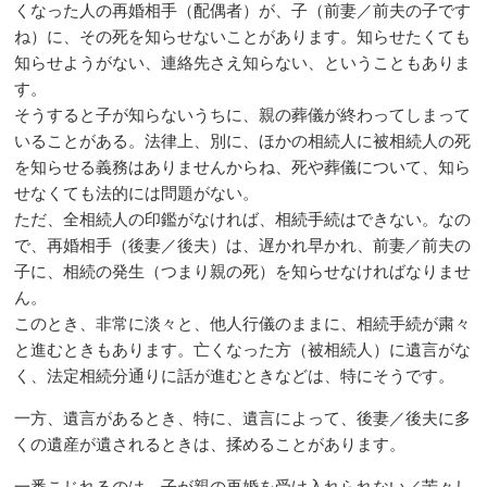
くなった人の再婚相手（配偶者）が、子（前妻／前夫の子です
ね）に、その死を知らせないことがあります。知らせたくても
知らせようがない、連絡先さえ知らない、ということもありま
す。
そうすると子が知らないうちに、親の葬儀が終わってしまって
いることがある。法律上、別に、ほかの相続人に被相続人の死
を知らせる義務はありませんからね、死や葬儀について、知ら
せなくても法的には問題がない。
ただ、全相続人の印鑑がなければ、相続手続はできない。なの
で、再婚相手（後妻／後夫）は、遅かれ早かれ、前妻／前夫の
子に、相続の発生（つまり親の死）を知らせなければなりませ
ん。
このとき、非常に淡々と、他人行儀のままに、相続手続が粛々
と進むときもあります。亡くなった方（被相続人）に遺言がな
く、法定相続分通りに話が進むときなどは、特にそうです。
一方、遺言があるとき、特に、遺言によって、後妻／後夫に多
くの遺産が遺されるときは、揉めることがあります。
一番こじれるのは、子が親の再婚を受け入れられない／苦々し