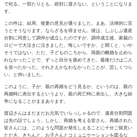
で祀る。一部たりとも、絶対に渡さない。ということになりま
す。
この件は、結局、後妻の意見が通りました。まあ、法律的に言
うとそうなります。ならざるを得ません。彼は、しぶしぶ遺産
分割に同意して調停が成立したのですが、調停成立後、家裁の
ロビーで大泣きに泣きました。悔しいですか、と聞くと、いや
そうではない。ただ、子どものころから、両親の離婚を止めら
れなかったことで、ずっと自分を責めてきた。最後だけは二人
を並べたかった。それさえかなわなかったことが、悲しくつら
い。と仰いました。
このように、子が、親の再婚をどう見るか、というのは、親の
再婚時に表出するというより、親の死亡時に表出し、大きな紛
争になることがままあります。
渡辺さんはまだまだお元気でいらっしゃるので、遺産分割問題
は先の話でしょう。しかし、再婚を考える皆さん、再婚された
皆さんには、このような問題が発生しえることに十分ご留意い
ただき、きちんと、お子さんとコミュニケーションを図るな