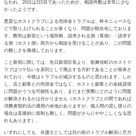
なわれ、20日は2日目であったためか、相談件数は非常に少な
かったようです。
悪質なホストクラブによる売掛金トラブルは、昨今ニュースな
どで取り上げられることが多くなり、問題が顕在化しておりま
す。弊所は新宿という場所柄、請求される側（客側）・請求す
る側（ホスト側）両方から相談を受けることがあり、この問題
の難しさを痛感しております。
こと新宿に関しては、先日新宿区長より、歌舞伎町のホストク
ラブはツケ払いを原則として廃止する方針であることが発表さ
れており、今後はトラブルが減少するものと思われます。しか
し、店と顧客との売掛金ではなく、ホストと顧客との金銭貸借
に問題がうつる可能性もあり、まだまだ実際にどのように問題
が解決されるかは分かりません（ホストクラブとの間であれば
消費者契約法の適用の余地がありますが、個人間の貸し借りの
場合は直接的に規制も難しく、問題がさらにややこしくなる恐
れもあります）。
いずれにしても、弁護士としては目の前のトラブル解決に尽力