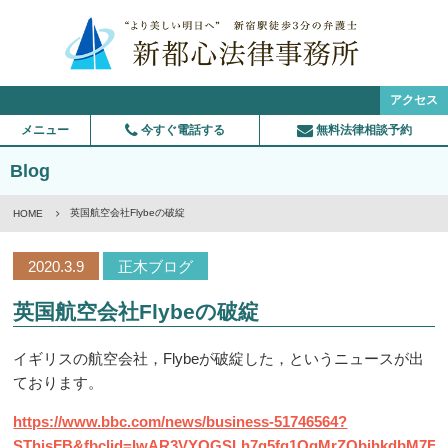
アクセス
メニュー
今すぐ電話する
無料法律相談予約
Blog
英国航空会社Flybeの破綻
HOME
2020.3.9
正木ブログ
英国航空会社Flybeの破綻
イギリスの航空会社，Flybeが破綻した，というニュースが出
ております。
https://www.bbc.com/news/business-51746564?
SThisFB&fbclid=IwAR3VYOGSLh7g5fg1OqMrZQbihkdbM7E