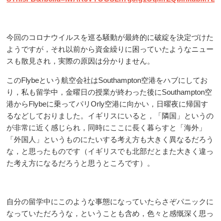
今回のコロナウイルスを巡る騒動が最終的に破綻を決定づけた
ようですが，それ以前から資金繰りに困っていたようなニュー
スも散見され，実際の原因は分かりません。
このFlybeという航空会社はSouthampton空港をハブにしてお
り，私も留学中，金曜日の授業が終わった後にSouthampton空
港からFlybeに乗ってパリ
Orly空港に向かい，日曜夜に帰国す
るなどしておりました。イギリスにいると，「隣国」というの
が非常に近く感じられ，同時にここに長く暮らすと「海外」
「外国人」というものにたいする考え方も大きく異なるだろう
な，と思ったものです（イギリスでも北部だとまた大きく違っ
た考え方になるだろうと思うところです）。
自分の留学中にこのような事態になっていたらさぞパニックに
なっていただろうな，ということも含め，色々と感慨深く思っ