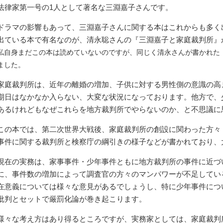
法律家第一号の1人として著名な三淵嘉子さんです。
ドラマの影響もあって、三淵嘉子さんに関する本はこれからも多く
出ている本で有名なのが、清永聡さんの『三淵嘉子と家庭裁判所』
私自身まだこの本は読めていないのですが、同じく清永さんが書かれた
ました。
家庭裁判所は、近年の離婚の増加、子供に対する男性側の意識の高
期日はなかなか入らない、大変な状況になっております。他方で、
あるけれどもなぜこれらを地方裁判所でやらないのか、と不思議に
この本では、第二次世界大戦後、家庭裁判所の創設に関わった方々
事件に関する裁判所と検察庁の綱引きの様子などが書かれており、
現在の実務は、家事事件・少年事件ともに地方裁判所の事件に近づ
に、事件数の増加によって調査官の方々のマンパワーが不足してい
在意義については様々な意見があるでしょうし、特に少年事件につ
批判とセットで厳罰化論が巻き起こります。
様々な考え方はあり得るところですが、実務家としては、家庭裁判