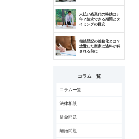
未払い残業代の時効は3
年？請求できる期間とタ
イミングの目安
相続登記の義務化とは？
放置した実家に過料が科
される前に
コラム一覧
コラム一覧
法律相談
借金問題
離婚問題