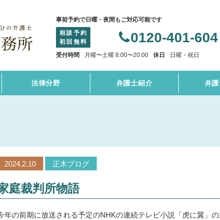
事前予約で日曜・夜間もご対応可能です
相談予約
0120-401-604
初回無料
受付時間
月曜〜土曜 8:00〜20:00
休日
日曜・祝日
法律分野
弁護士紹介
弁護
2024.2.10
正木ブログ
家庭裁判所物語
今年の前期に放送される予定のNHKの連続テレビ小説「虎に翼」