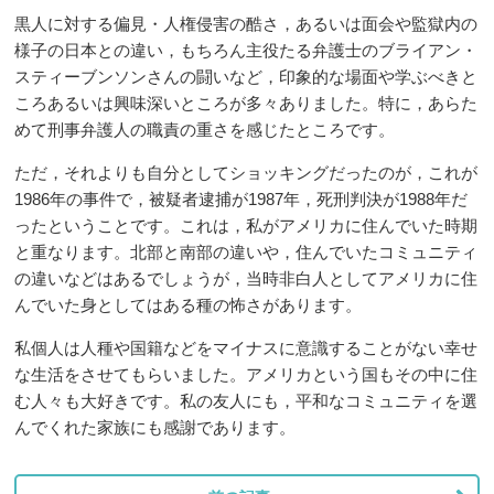
黒人に対する偏見・人権侵害の酷さ，あるいは面会や監獄内の
様子の日本との違い，もちろん主役たる弁護士の
ブライアン・
スティーブンソンさんの闘いなど，印象的な場面や学ぶべきと
ころあるいは興味深いところが多々ありました。特に，あらた
めて刑事弁護人の職責の重さを感じたところです。
ただ，それよりも自分としてショッキングだったのが，これが
1986年の事件で，被疑者逮捕が1987年，死刑判決が1988年だ
ったということです。これは，私がアメリカに住んでいた時期
と重なります。北部と南部の違いや，住んでいたコミュニティ
の違いなどはあるでしょうが，当時非白人としてアメリカに住
んでいた身としてはある種の怖さがあります。
私個人は人種や国籍などをマイナスに意識することがない幸せ
な生活をさせてもらいました。アメリカという国もその中に住
む人々も大好きです。私の友人にも，平和なコミュニティを選
んでくれた家族にも感謝であります。